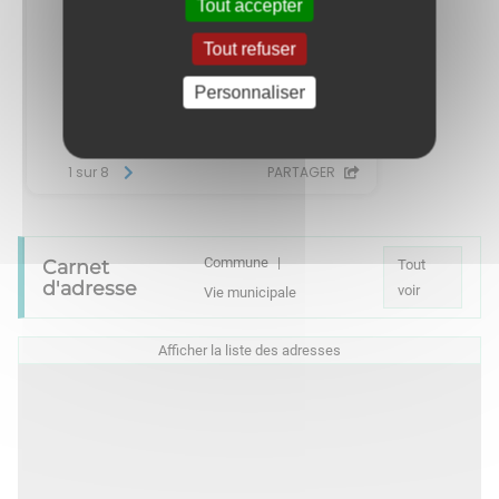
Tout accepter
Tout refuser
Personnaliser
Commune
Carnet
Tout
d'adresse
voir
Vie municipale
Afficher la liste des adresses