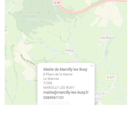
×
Mairie de Marcilly les Buxy
8 Place de la Mairie
Le Martrat
71390
MARCILLY LES BUXY
rf.yxub-sel-yllicram@eiriam
1011695830
En savoir plus