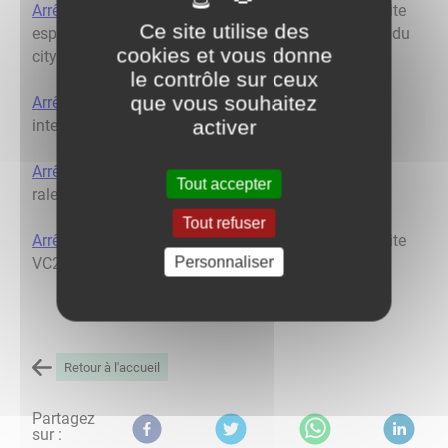
Arrêté 2020_030 du 27/07/2020
: circulation interdite
Ce site utilise des
espace vert autour du calvaire place de la Mairie et du
cookies et vous donne
city-stade route du lavoir
le contrôle sur ceux
que vous souhaitez
Arrêté 2020_031 du 27/07/2020
: stationnement
activer
interdit près du city-stade et lavoir
Arrêté 2023_026 du 25/08/2023
: stop, plateaux
Tout accepter
ralentisseurs et zone 30 route de Boujolle
Tout refuser
Arrêté 2023_033 du 11/09/2023
: circulation interdite
Personnaliser
VC2 dite rue des Saugeots sauf exceptions
Retour à l'accueil
Partagez
sur :